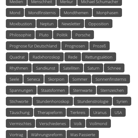
Medien
Menschheit
Merkur
Michael Schumacher
Mond
Mondfinsternis
Mondthemen
Monphasen
Moxibustion
Neptun
Newsletter
Opposition
Philosophie
Pluto
Politik
Porsche
Prognose für Deutschland
Prognosen
Prozeß
Quadrat
Radixhoroskop
Rede
Rettungsaktion
Rhythmen
Sandkunst
Satelliten
Saturn
Schnee
Seele
Seneca
Skorpion
Sommer
Sonnenfinsternis
Spannungen
Staatsformen
Sternwarte
Sternzeichen
Stichworte
Stundenhoroskop
Stundenstrologie
Syrien
Täuschung
Therapieform
Tierkreis
Uranus
USA
Vermischtes
Verschiedenes
Volk
Vollmond
Vortrag
Währungsreform
Was Passierte