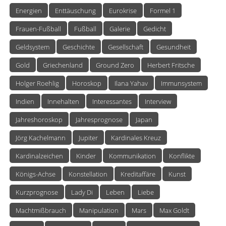
Energien
Enttäuschung
Eurokrise
Formel 1
Frauen-Fußball
Fußball
Galerie
Gedicht
Geldsystem
Geschichte
Gesellschaft
Gesundheit
Gold
Griechenland
Ground Zero
Herbert Fritsche
Holger Roehlig
Horoskop
Ilana Yahav
Immunsystem
Indien
Innehalten
Interessantes
Interview
Jahreshoroskop
Jahresprognose
Japan
Jörg Kachelmann
Jupiter
Kardinales Kreuz
Kardinalzeichen
Kinder
Kommunikation
Konflikte
Königs-Achse
Konstellation
Kreditaffäre
Kunst
Kurzprognose
Lady Di
Leben
Liebe
Machtmißbrauch
Manipulation
Mars
Max Goldt