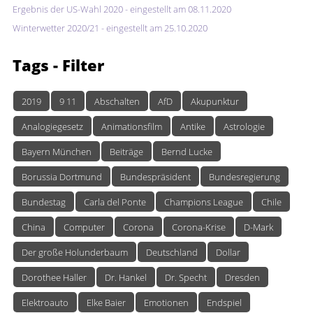
Ergebnis der US-Wahl 2020 - eingestellt am 08.11.2020
Winterwetter 2020/21 - eingestellt am 25.10.2020
Tags
- Filter
2019
9 11
Abschalten
AfD
Akupunktur
Analogiegesetz
Animationsfilm
Antike
Astrologie
Bayern München
Beiträge
Bernd Lucke
Borussia Dortmund
Bundespräsident
Bundesregierung
Bundestag
Carla del Ponte
Champions League
Chile
China
Computer
Corona
Corona-Krise
D-Mark
Der große Holunderbaum
Deutschland
Dollar
Dorothee Haller
Dr. Hankel
Dr. Specht
Dresden
Elektroauto
Elke Baier
Emotionen
Endspiel