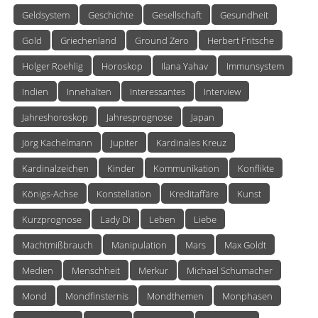
Geldsystem
Geschichte
Gesellschaft
Gesundheit
Gold
Griechenland
Ground Zero
Herbert Fritsche
Holger Roehlig
Horoskop
Ilana Yahav
Immunsystem
Indien
Innehalten
Interessantes
Interview
Jahreshoroskop
Jahresprognose
Japan
Jörg Kachelmann
Jupiter
Kardinales Kreuz
Kardinalzeichen
Kinder
Kommunikation
Konflikte
Königs-Achse
Konstellation
Kreditaffäre
Kunst
Kurzprognose
Lady Di
Leben
Liebe
Machtmißbrauch
Manipulation
Mars
Max Goldt
Medien
Menschheit
Merkur
Michael Schumacher
Mond
Mondfinsternis
Mondthemen
Monphasen