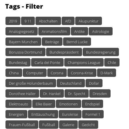
Tags
- Filter
2019
9 11
Abschalten
AfD
Akupunktur
Analogiegesetz
Animationsfilm
Antike
Astrologie
Bayern München
Beiträge
Bernd Lucke
Borussia Dortmund
Bundespräsident
Bundesregierung
Bundestag
Carla del Ponte
Champions League
Chile
China
Computer
Corona
Corona-Krise
D-Mark
Der große Holunderbaum
Deutschland
Dollar
Dorothee Haller
Dr. Hankel
Dr. Specht
Dresden
Elektroauto
Elke Baier
Emotionen
Endspiel
Energien
Enttäuschung
Eurokrise
Formel 1
Frauen-Fußball
Fußball
Galerie
Gedicht