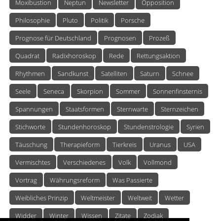
Moxibustion
Neptun
Newsletter
Opposition
Philosophie
Pluto
Politik
Porsche
Prognose für Deutschland
Prognosen
Prozeß
Quadrat
Radixhoroskop
Rede
Rettungsaktion
Rhythmen
Sandkunst
Satelliten
Saturn
Schnee
Seele
Seneca
Skorpion
Sommer
Sonnenfinsternis
Spannungen
Staatsformen
Sternwarte
Sternzeichen
Stichworte
Stundenhoroskop
Stundenstrologie
Syrien
Täuschung
Therapieform
Tierkreis
Uranus
USA
Vermischtes
Verschiedenes
Volk
Vollmond
Vortrag
Währungsreform
Was Passierte
Weibliches Prinzip
Weltmeister
Weltweit
Wetter
Widder
Winter
Wissen
Zitate
Zodiak