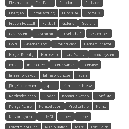
Elektroauto
Elke Baier
Emotionen
Endspiel
Energien
Enttäuschung
Eurokrise
Formel 1
Frauen-Fußball
Fußball
Galerie
Gedicht
Geldsystem
Geschichte
Gesellschaft
Gesundheit
Gold
Griechenland
Ground Zero
Herbert Fritsche
Holger Roehlig
Horoskop
Ilana Yahav
Immunsystem
Indien
Innehalten
Interessantes
Interview
Jahreshoroskop
Jahresprognose
Japan
Jörg Kachelmann
Jupiter
Kardinales Kreuz
Kardinalzeichen
Kinder
Kommunikation
Konflikte
Königs-Achse
Konstellation
Kreditaffäre
Kunst
Kurzprognose
Lady Di
Leben
Liebe
Machtmißbrauch
Manipulation
Mars
Max Goldt