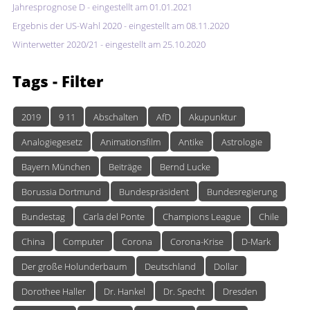
Jahresprognose D - eingestellt am 01.01.2021
Ergebnis der US-Wahl 2020 - eingestellt am 08.11.2020
Winterwetter 2020/21 - eingestellt am 25.10.2020
Tags
- Filter
2019
9 11
Abschalten
AfD
Akupunktur
Analogiegesetz
Animationsfilm
Antike
Astrologie
Bayern München
Beiträge
Bernd Lucke
Borussia Dortmund
Bundespräsident
Bundesregierung
Bundestag
Carla del Ponte
Champions League
Chile
China
Computer
Corona
Corona-Krise
D-Mark
Der große Holunderbaum
Deutschland
Dollar
Dorothee Haller
Dr. Hankel
Dr. Specht
Dresden