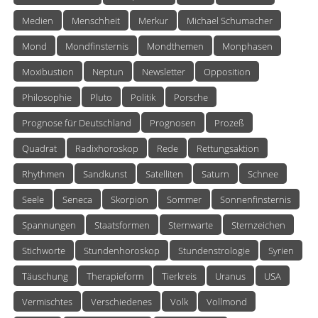
Medien
Menschheit
Merkur
Michael Schumacher
Mond
Mondfinsternis
Mondthemen
Monphasen
Moxibustion
Neptun
Newsletter
Opposition
Philosophie
Pluto
Politik
Porsche
Prognose für Deutschland
Prognosen
Prozeß
Quadrat
Radixhoroskop
Rede
Rettungsaktion
Rhythmen
Sandkunst
Satelliten
Saturn
Schnee
Seele
Seneca
Skorpion
Sommer
Sonnenfinsternis
Spannungen
Staatsformen
Sternwarte
Sternzeichen
Stichworte
Stundenhoroskop
Stundenstrologie
Syrien
Täuschung
Therapieform
Tierkreis
Uranus
USA
Vermischtes
Verschiedenes
Volk
Vollmond