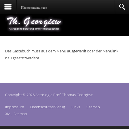
Klientenmeinungen
Das Gästebuch muss aus dem Menü ausgewählt oder der Menülink
neu gesetzt werden!
Copyright © 2026 Astrologie Profi Thomas Georgiew
Impressum
Datenschutzerklärug
Links
Sitemap
XML-Sitemap